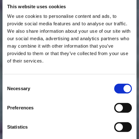
This website uses cookies
We use cookies to personalise content and ads, to
provide social media features and to analyse our traffic.
LOEA KIROPRAKTIK AB
We also share information about your use of our site with
our social media, advertising and analytics partners who
Rehabilitering
may combine it with other information that you’ve
provided to them or that they’ve collected from your use
of their services.
Vårt mål är att uppnå långsiktig läkning och
ge dig verktygen för ett liv fritt från smärta.
Consent
Necessary
Selection
När du besöker oss får du hjälp med att
hantera dina problem relaterade till
Preferences
rörelseapparaten.
Statistics
BOKA TID