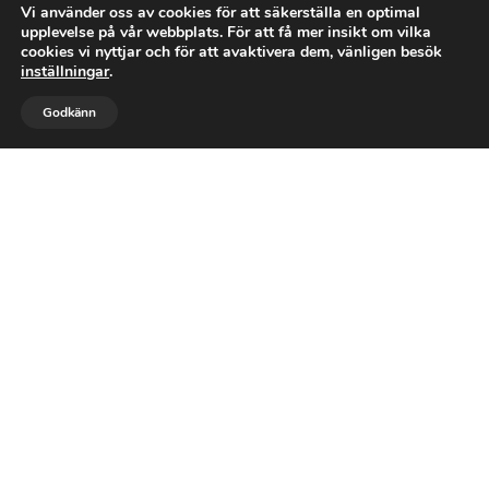
Vi använder oss av cookies för att säkerställa en optimal
upplevelse på vår webbplats. För att få mer insikt om vilka
cookies vi nyttjar och för att avaktivera dem, vänligen besök
inställningar
.



Godkänn
RING OSS
BOKA TID
MAIL
LOEA Kirapraktik AB
För ett smärtfritt liv
Välkommen till LOEA Kiropraktik, dina
experter på smärta och besvär relaterade till
muskler, leder och nervsystemet. Vårt team