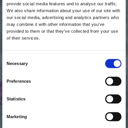
provide social media features and to analyse our traffic.
LOEA KIROPRAKTIK AB
We also share information about your use of our site with
our social media, advertising and analytics partners who
Dry-needling
may combine it with other information that you’ve
provided to them or that they’ve collected from your use
of their services.
Har du behov av övningar mot stel rygg och
befinner dig i Årsta? Vi hjälper dig! Vårt mål är
Consent
Necessary
Selection
att uppnå långsiktig läkning och ge dig
verktygen för ett liv fritt från smärta. När du
Preferences
besöker oss får du hjälp med att hantera
dina problem relaterade till
Statistics
rörelseapparaten.
Marketing
BOKA TID